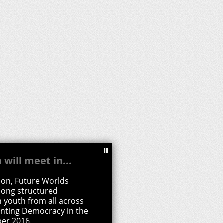
 youth from all across
venting Democracy in the
ber 2016.
ches new video
re at the plantations
duced!