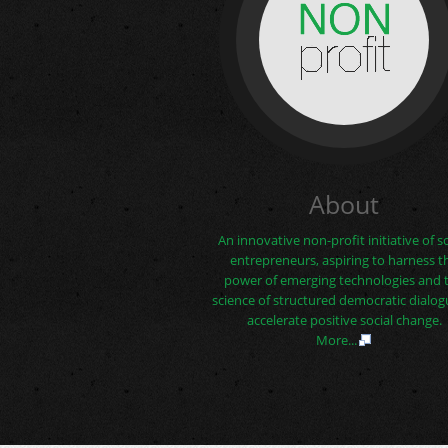
About
An innovative non-profit initiative of so
entrepreneurs, aspiring to harness t
power of emerging technologies and 
science of structured democratic dialog
accelerate positive social change.
More...