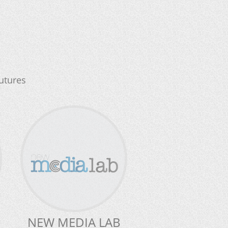
σμός, Future Worlds
ο την Αργεντινή για την
ατικού δομημένου
όρεια Αμερική στα
ος
α στη Ψηφιακή Εποχή”.
utures
will meet in...
ion, Future Worlds
NEW MEDIA LAB
-long structured