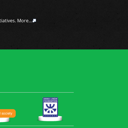
atives. More...
ργου 'Μαρίνα'
 η εναρκτήρια συνάντηση
ματοδοτούμενου έργου
ώμη, Ιταλίας. Το
λογίας Κύπρου (CNTI) σαν
ό την Αλίκη Οικονομίδου
και την Κατερίνα Φωτίου