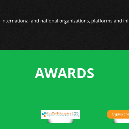
nternational and national organizations, platforms and initi
Εναρκτήρια συνάντηση του Έ
AWARDS
Στις 14 και 15 Ιουνίου 2016 διεξήχθη
των εταίρων του Ευρωπαϊκού Συγχρη
'ΜΑΡΙΝΑ' (Αριθμός έργου 710566) στη Ρ
Ινστιτούτο Νευροεπιστήμης και Τεχνο
εταίρος του έργου εκπροσωπήθηκε απ
(Ερευνήτρια και Συντονίστρια Έργων) 
(Προγραμματίστρια).
Read more