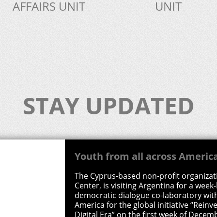
democratic dialogue co-laboratory with
AFFAIRS UNIT
UNIT
America for the global initiative “Rein
Digital Era” on the first week of Decem
Read more
STAY UPDATED
Make Fruit Fair! project laun
spots!
Find out what the working conditions a
where your favourite bananas are pro