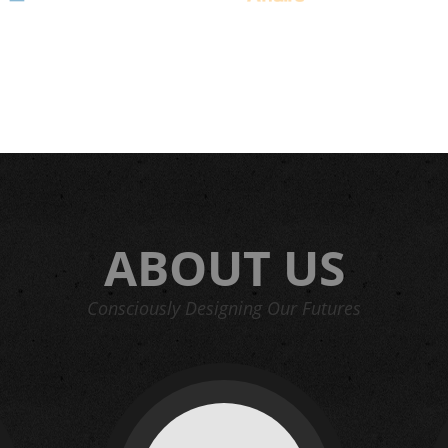
ABOUT US
Consciously Designing Our Futures