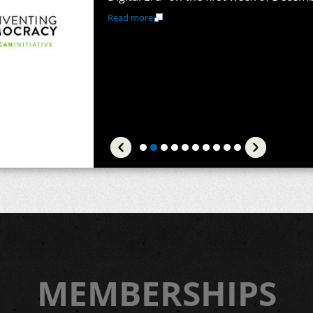
Read more
Job Opening Announcement – 
Job Opening Announcement – Project O
Read more
MEMBERSHIPS