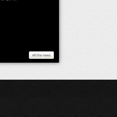
All the news
Project Officer
fficer