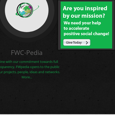
FWC-Pedia
 line with our commitment towards full
nsparency, FWpedia opens to the public
our projects, people, ideas and networks.
More...
 Αμερική θα...