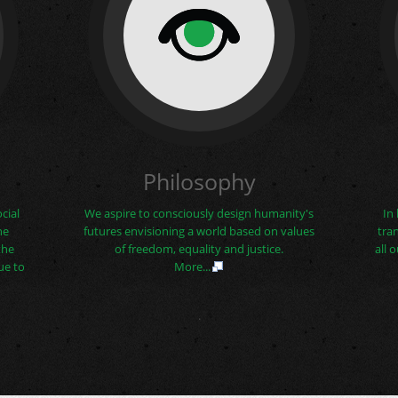
Philosophy
cial
We aspire to consciously design humanity's
In
he
futures envisioning a world based on values
tra
the
of freedom, equality and justice.
all 
ue to
More...
.
Νέοι από τη Νότια και Βόρεια